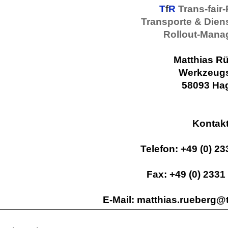
T
f
R
Trans-fair
Transporte & Dien
Rollout-Man
Matthias R
Werkzeugs
58093 Ha
Kontakt
Telefon: +49 (0) 2
Fax: +49 (0) 2331
E-Mail: matthias.rueberg@t