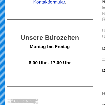
R
Kontaktformular
.
E
R
R
U
Unsere Bürozeiten
U
Montag bis Freitag
D
8.00 Uhr - 17.00 Uhr
D
H