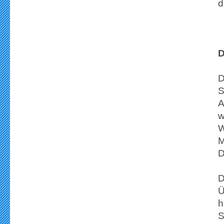
d
D
D
S
A
w
W
M
D
D
Ü
h
S