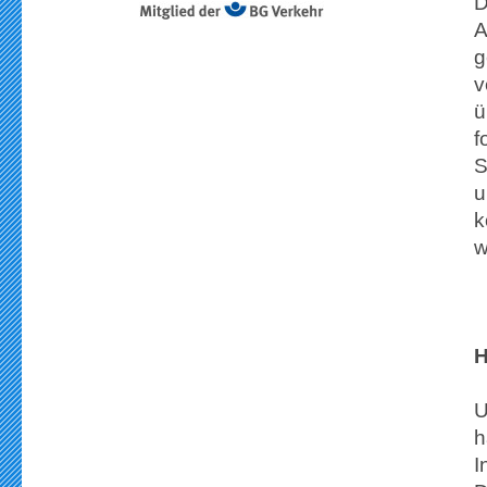
D
A
g
v
ü
f
S
u
k
w
H
U
h
I